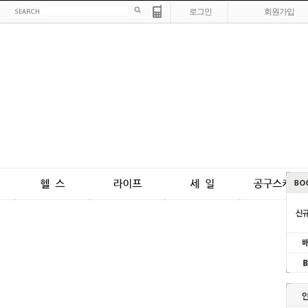
로그인
회원가입