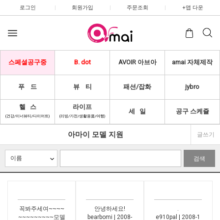
로그인
|
회원가입
|
주문조회
|
+앱 다운
스페셜공구중
B. dot
AVOIR 아브아
amai 자체제작
푸 드
뷰 티
패션/잡화
jybro
헬 스
라이프
세 일
공구 스케쥴
(건강/이너뷰티/다이어트)
(리빙/가전/생활용품/여행)
아마이 모델 지원
글쓰기
검색
꼭봐주세여~~~~
안녕하세요!
.
~~~~~~~~~모델
bearbomi | 2008-
e910pal | 2008-1