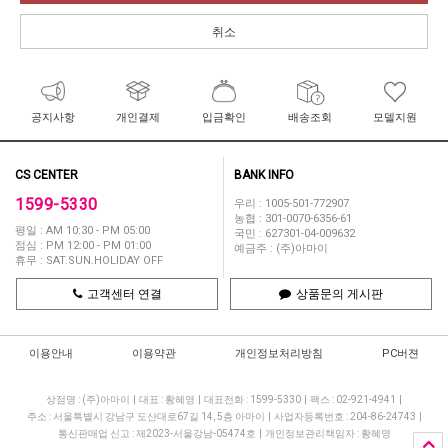
취소
공지사항
개인결제
입금확인
배송조회
모델지원
CS CENTER
BANK INFO
1599-5330
우리 : 1005-501-772907
농협 : 301-0070-6356-61
평일 : AM 10:30 - PM 05:00
국민 : 627301-04-009632
점심 : PM 12:00 - PM 01:00
예금주 : (주)아마이
휴무 : SAT.SUN.HOLIDAY OFF
고객센터 연결
상품문의 게시판
이용안내
이용약관
개인정보처리방침
PC버젼
상점명 : (주)아마이
|
대표 :
황혜영
|
대표전화 : 1599-5330
|
팩스 : 02-921-4941
|
주소 : 서울특별시 강남구 도산대로67길 14, 5층 아마이
|
사업자등록번호 : 204-86-24743
|
통신판매업 신고 : 제2023-서울강남-05474호
|
개인정보관리책임자 : 황혜영