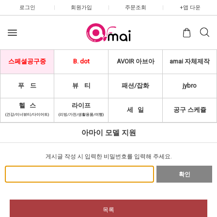
로그인
|
회원가입
|
주문조회
|
+앱 다운
스페셜공구중
B. dot
AVOIR 아브아
amai 자체제작
푸 드
뷰 티
패션/잡화
jybro
헬 스
라이프
세 일
공구 스케쥴
(건강/이너뷰티/다이어트)
(리빙/가전/생활용품/여행)
아마이 모델 지원
게시글 작성 시 입력한 비밀번호를 입력해 주세요.
확인
목록