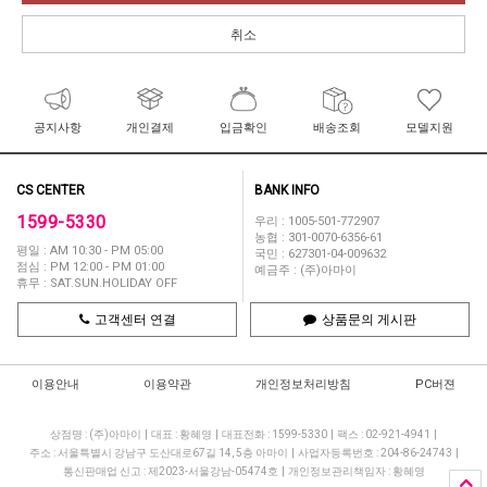
취소
공지사항
개인결제
입금확인
배송조회
모델지원
CS CENTER
BANK INFO
1599-5330
우리 : 1005-501-772907
농협 : 301-0070-6356-61
평일 : AM 10:30 - PM 05:00
국민 : 627301-04-009632
점심 : PM 12:00 - PM 01:00
예금주 : (주)아마이
휴무 : SAT.SUN.HOLIDAY OFF
고객센터 연결
상품문의 게시판
이용안내
이용약관
개인정보처리방침
PC버젼
상점명 : (주)아마이
|
대표 :
황혜영
|
대표전화 : 1599-5330
|
팩스 : 02-921-4941
|
주소 : 서울특별시 강남구 도산대로67길 14, 5층 아마이
|
사업자등록번호 : 204-86-24743
|
통신판매업 신고 : 제2023-서울강남-05474호
|
개인정보관리책임자 : 황혜영