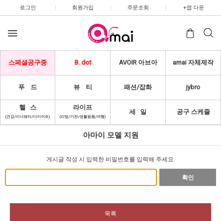
로그인
|
회원가입
|
주문조회
|
+앱 다운
스페셜공구중
B. dot
AVOIR 아브아
amai 자체제작
푸 드
뷰 티
패션/잡화
jybro
헬 스
라이프
세 일
공구 스케쥴
(건강/이너뷰티/다이어트)
(리빙/가전/생활용품/여행)
아마이 모델 지원
게시글 작성 시 입력한 비밀번호를 입력해 주세요.
확인
목록