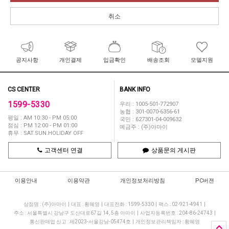
취소
공지사항
개인결제
입금확인
배송조회
모델지원
CS CENTER
BANK INFO
1599-5330
우리 : 1005-501-772907
농협 : 301-0070-6356-61
평일 : AM 10:30 - PM 05:00
국민 : 627301-04-009632
점심 : PM 12:00 - PM 01:00
예금주 : (주)아마이
휴무 : SAT.SUN.HOLIDAY OFF
고객센터 연결
상품문의 게시판
이용안내
이용약관
개인정보처리방침
PC버젼
상점명 : (주)아마이
|
대표 :
황혜영
|
대표전화 : 1599-5330
|
팩스 : 02-921-4941
|
주소 : 서울특별시 강남구 도산대로67길 14, 5층 아마이
|
사업자등록번호 : 204-86-24743
|
통신판매업 신고 : 제2023-서울강남-05474호
|
개인정보관리책임자 : 황혜영