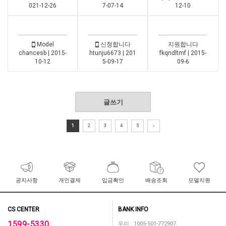
021-12-26
7-07-14
12-10
Model
신청합니다
지원합니다
chancesb | 2015-
htunju6673 | 201
fkqndltmf | 2015-
10-12
5-09-17
09-6
글쓰기
1
2
3
4
5
공지사항
개인결제
입금확인
배송조회
모델지원
CS CENTER
BANK INFO
1599-5330
우리 : 1005-501-772907