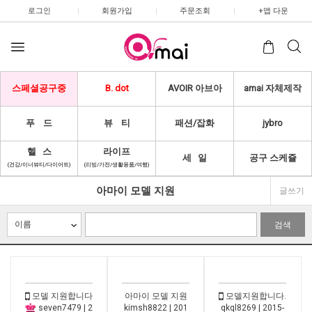
로그인
|
회원가입
|
주문조회
|
+앱 다운
스페셜공구중
B. dot
AVOIR 아브아
amai 자체제작
푸 드
뷰 티
패션/잡화
jybro
헬 스
라이프
세 일
공구 스케쥴
(건강/이너뷰티/다이어트)
(리빙/가전/생활용품/여행)
아마이 모델 지원
글쓰기
검색
모델 지원합니다
아마이 모델 지원
모델지원합니다.
seven7479 | 2
kimsh8822 | 201
qkql8269 | 2015-