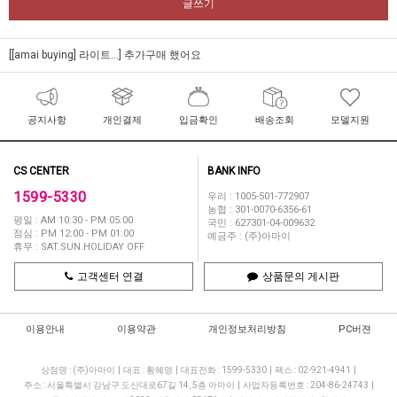
글쓰기
[[amai buying] 라이트...]
추가구매 했어요
공지사항
개인결제
입금확인
배송조회
모델지원
CS CENTER
BANK INFO
1599-5330
우리 : 1005-501-772907
농협 : 301-0070-6356-61
평일 : AM 10:30 - PM 05:00
국민 : 627301-04-009632
점심 : PM 12:00 - PM 01:00
예금주 : (주)아마이
휴무 : SAT.SUN.HOLIDAY OFF
고객센터 연결
상품문의 게시판
이용안내
이용약관
개인정보처리방침
PC버젼
상점명 : (주)아마이
|
대표 :
황혜영
|
대표전화 : 1599-5330
|
팩스 : 02-921-4941
|
주소 : 서울특별시 강남구 도산대로67길 14, 5층 아마이
|
사업자등록번호 : 204-86-24743
|