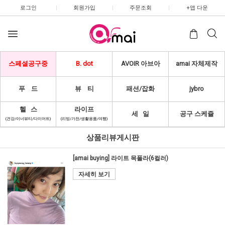
로그인
|
회원가입
|
주문조회
|
+앱 다운
스페셜공구중
B. dot
AVOIR 아브아
amai 자체제작
푸 드
뷰 티
패션/잡화
jybro
헬 스
라이프
세 일
공구 스케쥴
(건강/이너뷰티/다이어트)
(리빙/가전/생활용품/여행)
상품리뷰게시판
[amai buying] 라이트 목폴라(6컬러)
자세히 보기