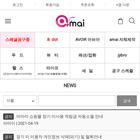
로그인
|
회원가입
|
주문조회
|
+앱 다운
스페셜공구중
B. dot
AVOIR 아브아
amai 자체제작
푸 드
뷰 티
패션/잡화
jybro
헬 스
라이프
세 일
공구 스케쥴
(건강/이너뷰티/다이어트)
(리빙/가전/생활용품/여행)
NEWS
검색
아마이 쇼핑몰 장기 미사용 적립금 자동소멸 안내
공지
아마이 | 2021-04-19
장기 미 이용자 개인정보 삭제(파기) 및 탈퇴안내
공지