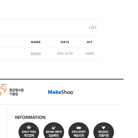
LIST
NAME
DATE
HIT
2011-11-30
24684