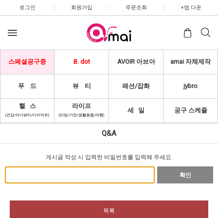
로그인
|
회원가입
|
주문조회
|
+앱 다운
스페셜공구중
B. dot
AVOIR 아브아
amai 자체제작
푸 드
뷰 티
패션/잡화
jybro
헬 스
라이프
세 일
공구 스케쥴
(건강/이너뷰티/다이어트)
(리빙/가전/생활용품/여행)
Q&A
게시글 작성 시 입력한 비밀번호를 입력해 주세요.
확인
목록