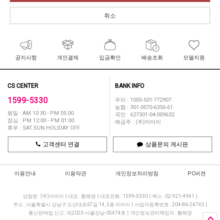
취소
공지사항
개인결제
입금확인
배송조회
모델지원
CS CENTER
BANK INFO
1599-5330
우리 : 1005-501-772907
농협 : 301-0070-6356-61
평일 : AM 10:30 - PM 05:00
국민 : 627301-04-009632
점심 : PM 12:00 - PM 01:00
예금주 : (주)아마이
휴무 : SAT.SUN.HOLIDAY OFF
고객센터 연결
상품문의 게시판
이용안내
이용약관
개인정보처리방침
PC버젼
상점명 : (주)아마이
|
대표 :
황혜영
|
대표전화 : 1599-5330
|
팩스 : 02-921-4941
|
주소 : 서울특별시 강남구 도산대로67길 14, 5층 아마이
|
사업자등록번호 : 204-86-24743
|
통신판매업 신고 : 제2023-서울강남-05474호
|
개인정보관리책임자 : 황혜영