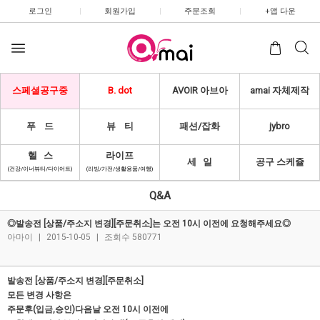
로그인
|
회원가입
|
주문조회
|
+앱 다운
스페셜공구중
B. dot
AVOIR 아브아
amai 자체제작
푸 드
뷰 티
패션/잡화
jybro
헬 스
라이프
세 일
공구 스케쥴
(건강/이너뷰티/다이어트)
(리빙/가전/생활용품/여행)
Q&A
◎발송전 [상품/주소지 변경][주문취소]는 오전 10시 이전에 요청해주세요◎
아마이
|
2015-10-05
|
조회수 580771
발송전 [상품/주소지 변경][주문취소]
모든 변경 사항은
주문후(입금,승인)다음날 오전 10시 이전에